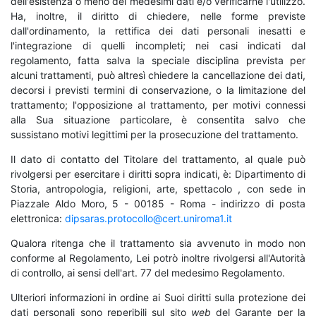
dell'esistenza o meno dei medesimi dati e/o verificarne l'utilizzo.
Ha, inoltre, il diritto di chiedere, nelle forme previste
dall'ordinamento, la rettifica dei dati personali inesatti e
l'integrazione di quelli incompleti; nei casi indicati dal
regolamento, fatta salva la speciale disciplina prevista per
alcuni trattamenti, può altresì chiedere la cancellazione dei dati,
decorsi i previsti termini di conservazione, o la limitazione del
trattamento; l'opposizione al trattamento, per motivi connessi
alla Sua situazione particolare, è consentita salvo che
sussistano motivi legittimi per la prosecuzione del trattamento.
Il dato di contatto del Titolare del trattamento, al quale può
rivolgersi per esercitare i diritti sopra indicati, è: Dipartimento di
Storia, antropologia, religioni, arte, spettacolo , con sede in
Piazzale Aldo Moro, 5 - 00185 - Roma - indirizzo di posta
elettronica:
dipsaras.protocollo@cert.uniroma1.it
Qualora ritenga che il trattamento sia avvenuto in modo non
conforme al Regolamento, Lei potrò inoltre rivolgersi all'Autorità
di controllo, ai sensi dell'art. 77 del medesimo Regolamento.
Ulteriori informazioni in ordine ai Suoi diritti sulla protezione dei
dati personali sono reperibili sul sito
web
del Garante per la